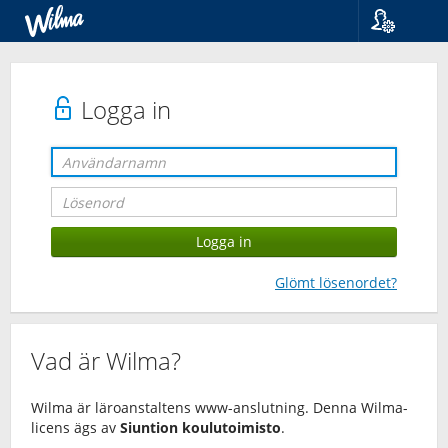
Språk
Suomi
Svenska
Logga in
English
Glömt lösenordet?
Vad är Wilma?
Wilma är läroanstaltens www-anslutning. Denna Wilma-
licens ägs av
Siuntion koulutoimisto
.